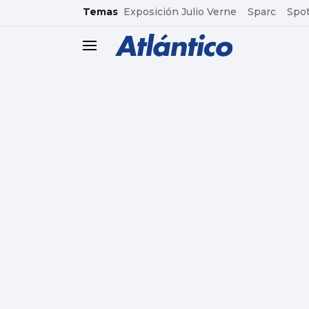
common.go-to-content
Temas
Exposición Julio Verne
Sparc
Spot
header.menu.open