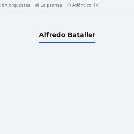
 en orquestas
📰 La prensa
📺 Atlántico TV
Alfredo Bataller