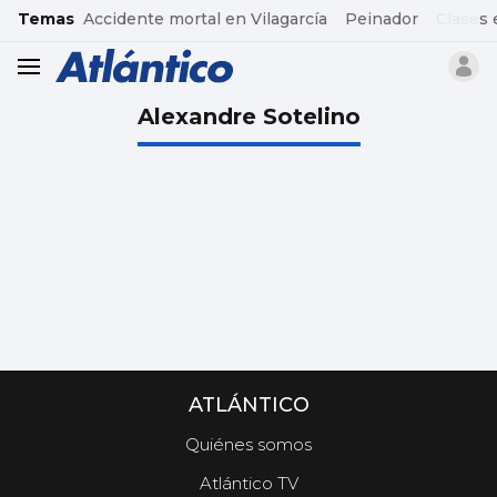
common.go-to-content
Temas
Accidente mortal en Vilagarcía
Peinador
Clases 
header.menu.open
Alexandre Sotelino
ATLÁNTICO
Quiénes somos
Atlántico TV