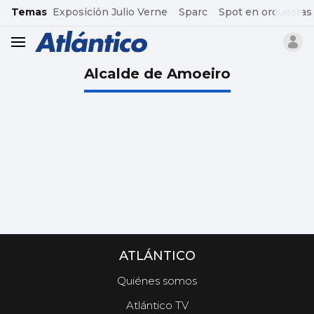
common.go-to-content
Temas
Exposición Julio Verne
Sparc
Spot en orquestas
header.menu.open
Alcalde de Amoeiro
ATLÁNTICO
Quiénes somos
Atlántico TV