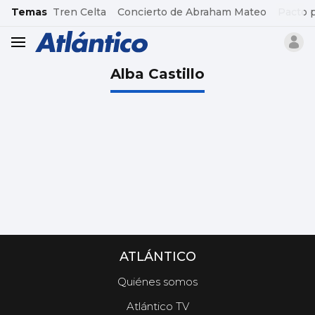
common.go-to-content
Temas
Tren Celta
Concierto de Abraham Mateo
Pacto 
header.menu.open
Alba Castillo
ATLÁNTICO
Quiénes somos
Atlántico TV