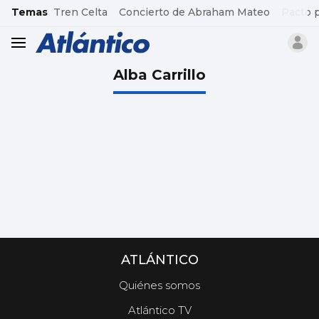
common.go-to-content
Temas
Tren Celta
Concierto de Abraham Mateo
Pacto 
header.menu.open
Alba Carrillo
ATLÁNTICO
Quiénes somos
Atlántico TV