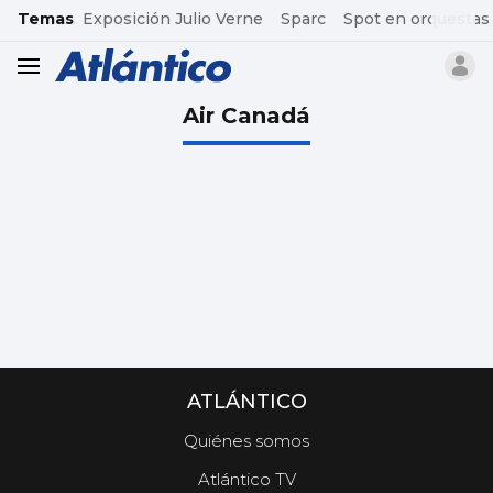
common.go-to-content
Temas
Exposición Julio Verne
Sparc
Spot en orquestas
header.menu.open
Air Canadá
ATLÁNTICO
Quiénes somos
Atlántico TV