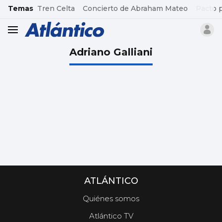
common.go-to-content
Temas
Tren Celta
Concierto de Abraham Mateo
Pacto 
header.menu.open
Adriano Galliani
ATLÁNTICO
Quiénes somos
Atlántico TV