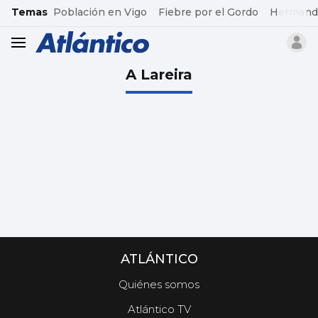
common.go-to-content
Temas
Población en Vigo
Fiebre por el Gordo
Hermand
header.menu.open
A Lareira
ATLÁNTICO
Quiénes somos
Atlántico TV