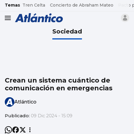
common.go-to-content
Temas
Tren Celta
Concierto de Abraham Mateo
Pacto 
header.menu.open
Sociedad
Crean un sistema cuántico de
comunicación en emergencias
Atlántico
Publicado:
09 Dic 2024 - 15:09