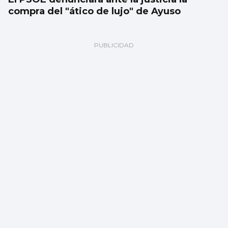
compra del "ático de lujo" de Ayuso
Vigo y área, de los mejores lugares para ver
el eclipse: localizaciones para disfrutar del
fenómeno astronómico