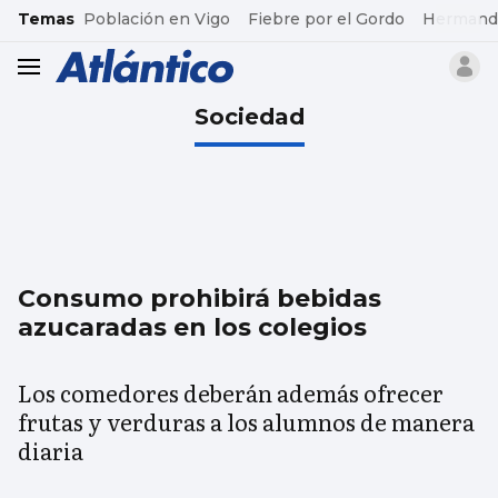
common.go-to-content
Temas
Población en Vigo
Fiebre por el Gordo
Hermand
header.menu.open
Sociedad
Consumo prohibirá bebidas
azucaradas en los colegios
Los comedores deberán además ofrecer
frutas y verduras a los alumnos de manera
diaria