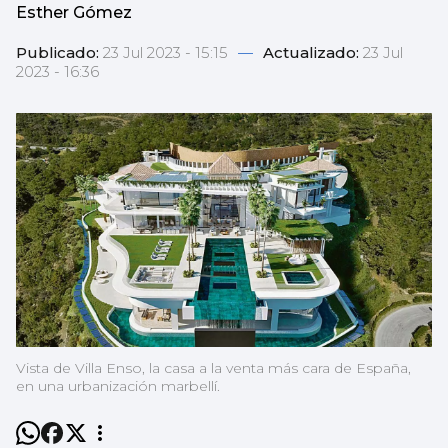
Esther Gómez
Publicado:
23 Jul 2023 - 15:15
—
Actualizado:
23 Jul
2023 - 16:36
Vista de Villa Enso, la casa a la venta más cara de España,
en una urbanización marbellí.