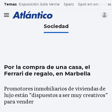
common.go-to-content
Temas
Exposición Julio Verne
Sparc
Spot en orquestas
header.menu.open
Sociedad
Por la compra de una casa, el
Ferrari de regalo, en Marbella
Promotores inmobiliarios de viviendas de
lujo están “dispuestos a ser muy creativos”
para vender