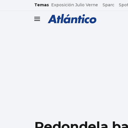
common.go-to-content
Temas
Exposición Julio Verne
Sparc
Spot
header.menu.open
Redondela bai