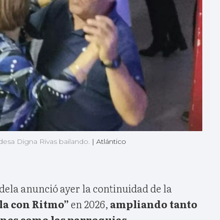
ldesa Digna Rivas bailando.
|
Atlántico
dela anunció ayer la continuidad de la
la con Ritmo”
en 2026,
ampliando tanto
ones como las parroquias