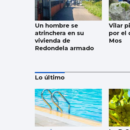
Un hombre se
Vilar 
atrinchera en su
por el
vivienda de
Mos
Redondela armado
Lo último
Digna Rivas: "A miña
avoa ensinoume que
nesta casa as cousas
se demostran con