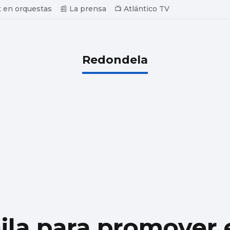
 en orquestas
📰 La prensa
📺 Atlántico TV
Redondela
la para promover 