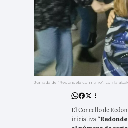
Jornada de “Redondela con ritmo”, con la alca
El Concello de Redon
iniciativa
“Redonde
el número de sesi