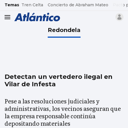
common.go-to-content
Temas
Tren Celta
Concierto de Abraham Mateo
Pacto 
header.menu.open
Redondela
Detectan un vertedero ilegal en
Vilar de Infesta
Pese a las resoluciones judiciales y
administrativas, los vecinos aseguran que
la empresa responsable continúa
depositando materiales