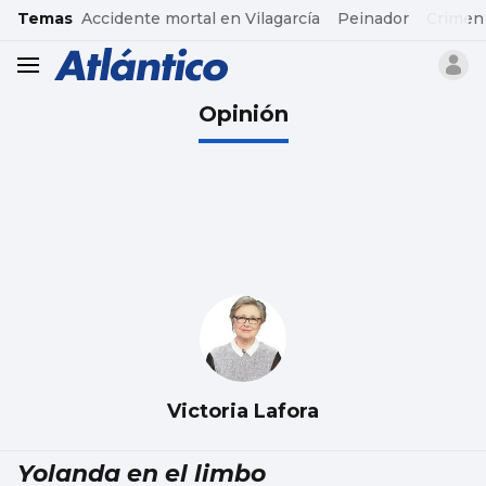
common.go-to-content
Temas
Accidente mortal en Vilagarcía
Peinador
Crimen
header.menu.open
Opinión
Victoria Lafora
Yolanda en el limbo