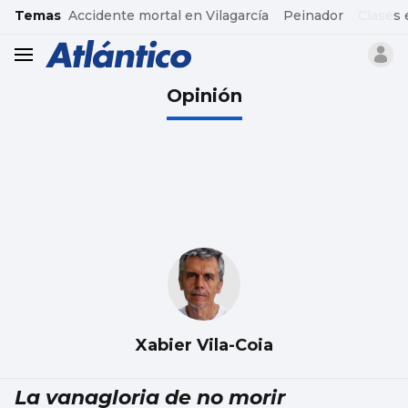
common.go-to-content
Temas
Accidente mortal en Vilagarcía
Peinador
Clases 
header.menu.open
Opinión
Xabier Vila-Coia
La vanagloria de no morir