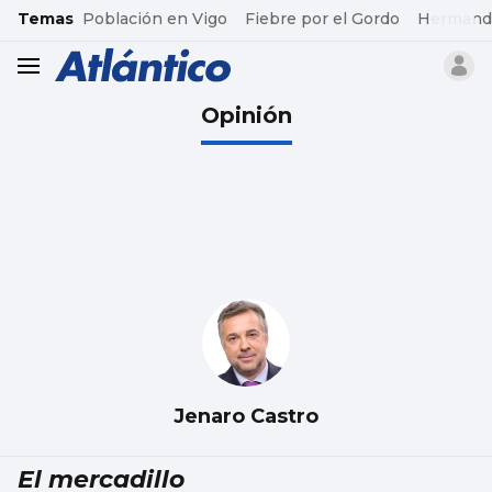
common.go-to-content
Temas
Población en Vigo
Fiebre por el Gordo
Hermand
header.menu.open
Opinión
Jenaro Castro
El mercadillo