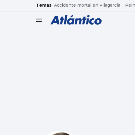
common.go-to-content
Temas
Accidente mortal en Vilagarcía
Pein
header.menu.open