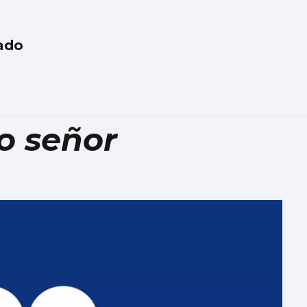
ado
 o señor