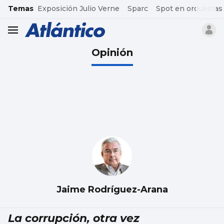
common.go-to-content
Temas
Exposición Julio Verne
Sparc
Spot en orquestas
header.menu.open
Opinión
Jaime Rodríguez-Arana
La corrupción, otra vez