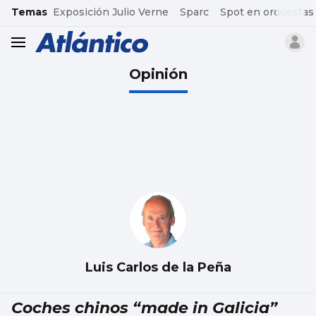
common.go-to-content
Temas
Exposición Julio Verne
Sparc
Spot en orquestas
header.menu.open
Opinión
Luis Carlos de la Peña
Coches chinos “made in Galicia”