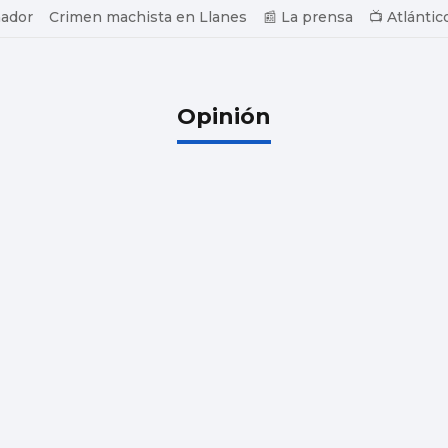
ador
Crimen machista en Llanes
📰 La prensa
📺 Atlántic
Opinión