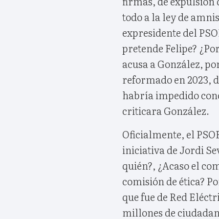
firmas, de expulsión 
todo a la ley de amn
expresidente del PSO
pretende Felipe? ¿Por
acusa a González, por
reformado en 2023, d
habría impedido conce
criticara González.
Oficialmente, el PSOE
iniciativa de Jordi S
quién?, ¿Acaso el comi
comisión de ética? Po
que fue de Red Eléctr
millones de ciudadano