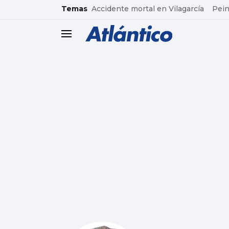
common.go-to-content
Temas
Accidente mortal en Vilagarcía
Pein
header.menu.open