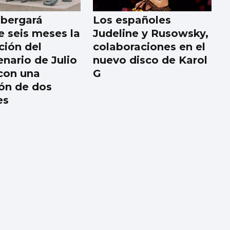
lbergará
Los españoles
e seis meses la
Judeline y Rusowsky,
ción del
colaboraciones en el
enario de Julio
nuevo disco de Karol
con una
G
ión de dos
es