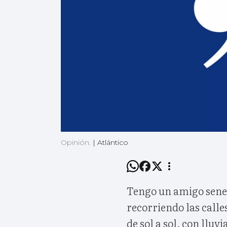
Opinión.
|
Atlántico
Tengo un amigo seneg
recorriendo las calle
de sol a sol, con lluvi