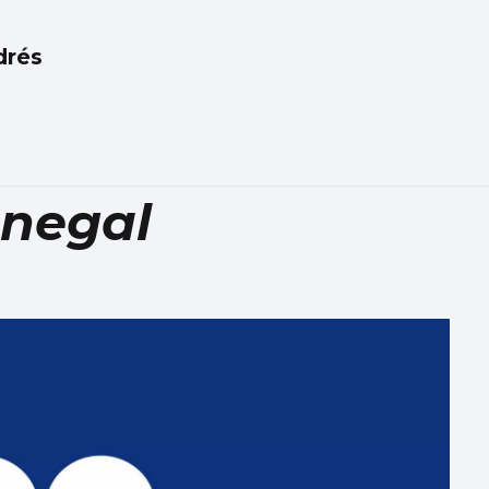
drés
enegal