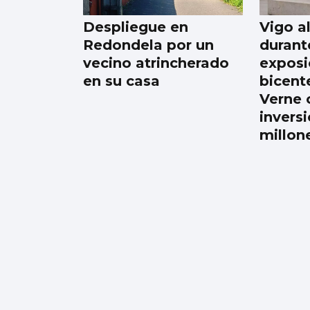
responsable?
Despliegue en
Vigo a
Redondela por un
durant
vecino atrincherado
exposi
en su casa
bicent
Verne 
invers
millon
Galicia gana más de
15.000 habitantes en
el último año gracias