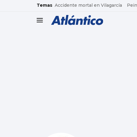
common.go-to-content
Temas
Accidente mortal en Vilagarcía
Pein
header.menu.open