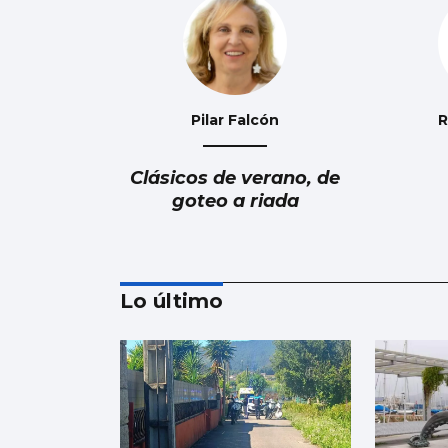
Pilar Falcón
R
Clásicos de verano, de
goteo a riada
Lo último
Luis Carlos de la Peña
Marruecos: ¿Fiable y