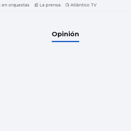
 en orquestas
📰 La prensa
📺 Atlántico TV
Opinión