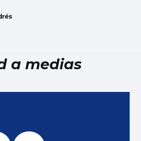
drés
ad a medias