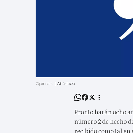
Opinión.
|
Atlántico
Pronto harán ocho añ
número 2 de hecho del
recibido como tal en 