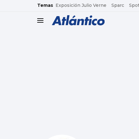
common.go-to-content
Temas
Exposición Julio Verne
Sparc
Spot
header.menu.open