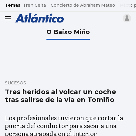
common.go-to-content
Temas
Tren Celta
Concierto de Abraham Mateo
Pacto 
header.menu.open
O Baixo Miño
SUCESOS
Tres heridos al volcar un coche
tras salirse de la vía en Tomiño
Los profesionales tuvieron que cortar la
puerta del conductor para sacar a una
persona atrapada en el interior