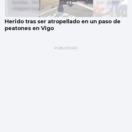
Herido tras ser atropellado en un paso de
peatones en Vigo
El PSOE denunciará ante la justicia la
compra del "ático de lujo" de Ayuso