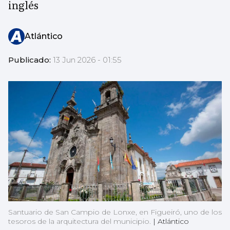
inglés
Atlántico
Publicado:
13 Jun 2026 - 01:55
Santuario de San Campio de Lonxe, en Figueiró, uno de los
tesoros de la arquitectura del municipio.
|
Atlántico