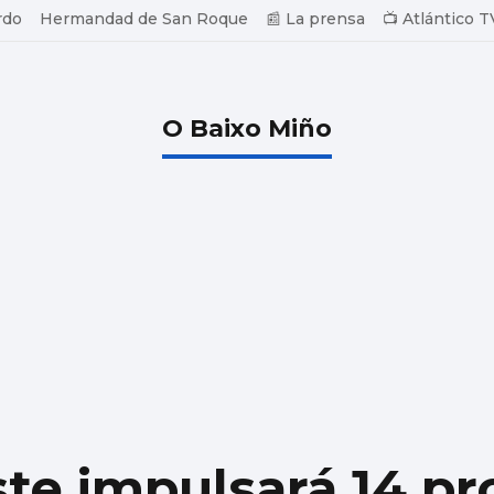
rdo
Hermandad de San Roque
📰 La prensa
📺 Atlántico T
O Baixo Miño
ste impulsará 14 p