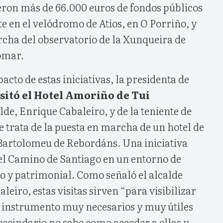
ieron más de 66.000 euros de fondos públicos
te en el velódromo de Atios, en O Porriño, y
rcha del observatorio de la Xunqueira de
omar.
pacto de estas iniciativas, la presidenta de
isitó el Hotel Amoriño de Tui
e, Enrique Cabaleiro, y de la teniente de
 trata de la puesta en marcha de un hotel de
 Bartolomeu de Rebordáns. Una iniciativa
del Camino de Santiago en un entorno de
co y patrimonial. Como señaló el alcalde
eiro, estas visitas sirven “para visibilizar
n instrumento muy necesarios y muy útiles
vecindario no sabe como acceder a ellas y