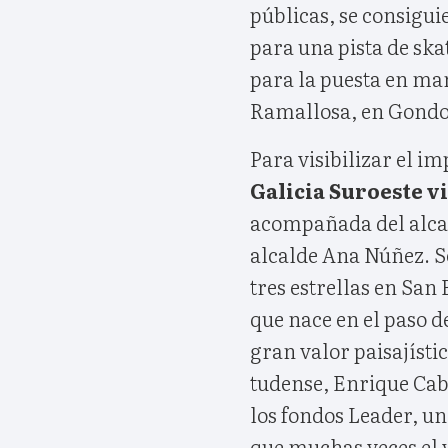
públicas, se consigu
para una pista de ska
para la puesta en ma
Ramallosa, en Gond
Para visibilizar el im
Galicia Suroeste v
acompañada del alcald
alcalde Ana Núñez. Se
tres estrellas en San
que nace en el paso 
gran valor paisajísti
tudense, Enrique Cabal
los fondos Leader, u
que muchas veces el 