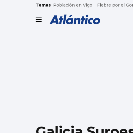
common.go-to-content
Temas
Población en Vigo
Fiebre por el Go
header.menu.open
Galicia Suroe