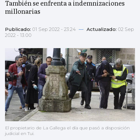
También se enfrenta a indemnizaciones
millonarias
Publicado:
01 Sep 2022 - 23:24
—
Actualizado:
02 Sep
2022 - 13:00
El propietario de La Gallega el día que pasó a disposición
judicial en Tui.