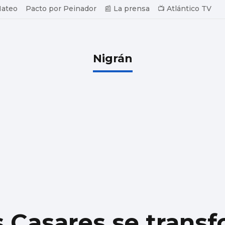
Mateo
Pacto por Peinador
📰 La prensa
📺 Atlántico TV
Nigrán
s Casares se trans