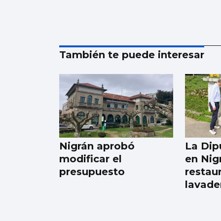
También te puede interesar
Nigrán aprobó
La Dip
modificar el
en Nig
presupuesto
restau
lavade