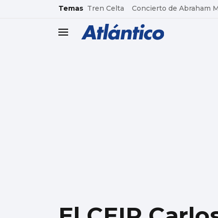
common.go-to-content
Temas
Tren Celta
Concierto de Abraham 
header.menu.open
El CEIP Carlo