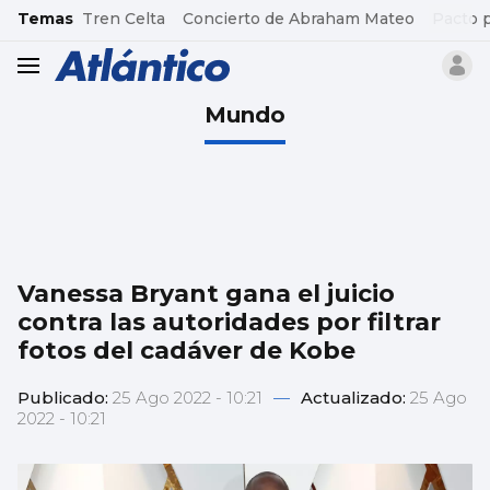
common.go-to-content
Temas
Tren Celta
Concierto de Abraham Mateo
Pacto 
header.menu.open
Mundo
Vanessa Bryant gana el juicio
contra las autoridades por filtrar
fotos del cadáver de Kobe
Publicado:
25 Ago 2022 - 10:21
—
Actualizado:
25 Ago
2022 - 10:21