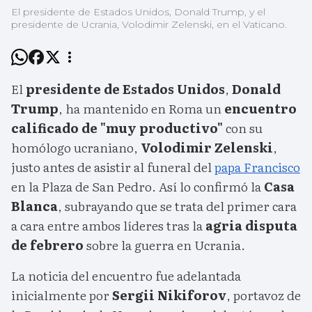
El presidente de Estados Unidos, Donald Trump, y el
presidente de Ucrania, Volodimir Zelenski, en el Vaticano.
El
presidente de Estados Unidos
,
Donald
Trump
, ha mantenido en Roma un
encuentro
calificado de "muy productivo"
con su
homólogo ucraniano,
Volodimir Zelenski
,
justo antes de asistir al funeral del
papa Francisco
en la Plaza de San Pedro. Así lo confirmó la
Casa
Blanca
, subrayando que se trata del primer cara
a cara entre ambos líderes tras la
agria disputa
de febrero
sobre la guerra en Ucrania.
La noticia del encuentro fue adelantada
inicialmente por
Sergii Nikiforov
, portavoz de