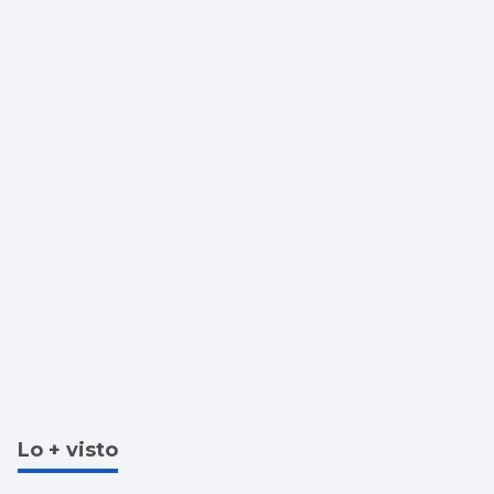
retenciones a la salida de Vigo
Lo + visto