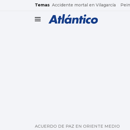
common.go-to-content
Temas
Accidente mortal en Vilagarcía
Pein
header.menu.open
ACUERDO DE PAZ EN ORIENTE MEDIO