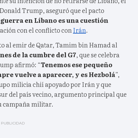
te su intención de no retirarse de Líbano, el
 Donald Trump, aseguró que el pacto
 guerra en Líbano es una cuestión
ción con el conflicto con
Irán
.
to al emir de Qatar, Tamim bin Hamad al
nes de la cumbre del G7
, que se celebra
rump afirmó: “
Tenemos ese pequeño
re vuelve a aparecer, y es Hezbolá
”,
upo milicia chií apoyado por Irán y que
sur del país vecino, argumento principal que
u campaña militar.