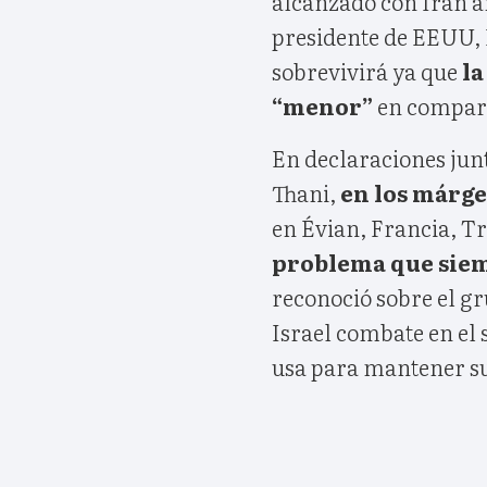
alcanzado con Irán an
presidente de EEUU,
sobrevivirá ya que
la
“menor”
en compara
En declaraciones jun
Thani,
en los márge
en Évian, Francia, T
problema que siemp
reconoció sobre el gr
Israel combate en el 
usa para mantener s