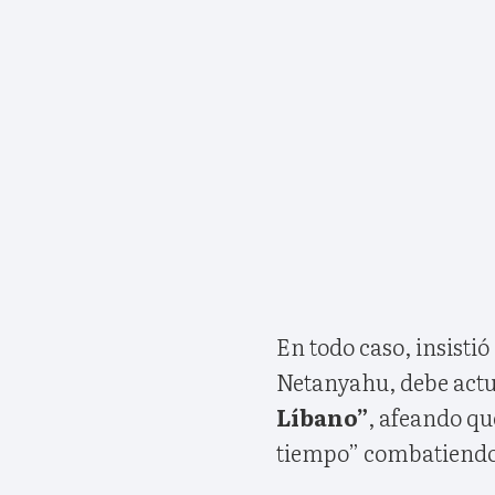
En todo caso, insisti
Netanyahu, debe act
Líbano”
, afeando qu
tiempo” combatiendo