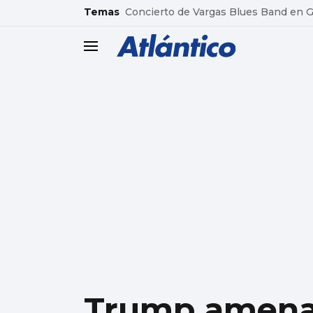
common.go-to-content
Temas
Concierto de Vargas Blues Band en
header.menu.open
Trump amenaz