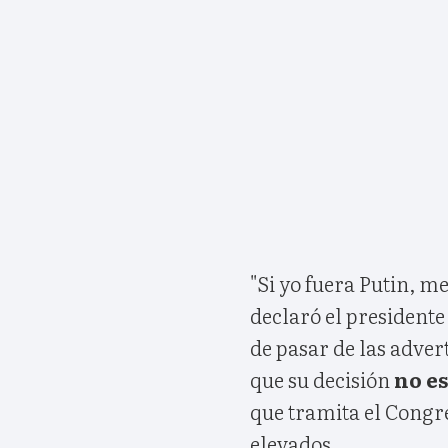
"Si yo fuera Putin, m
declaró el president
de pasar de las adve
que su decisión
no e
que tramita el Congr
elevados.