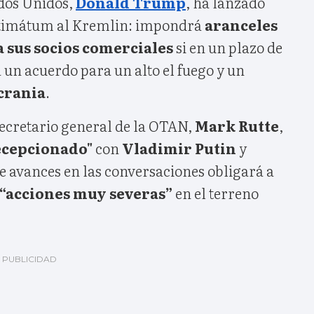
ados Unidos,
Donald Trump
, ha lanzado
ultimátum al Kremlin: impondrá
aranceles
a sus socios comerciales
si en un plazo de
 un acuerdo para un alto el fuego y un
crania
.
ecretario general de la OTAN,
Mark Rutte
,
ecepcionado"
con
Vladimir Putin
y
 de avances en las conversaciones obligará a
“acciones muy severas”
en el terreno