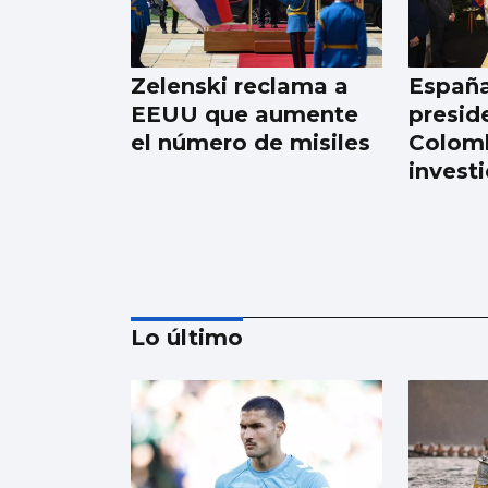
Zelenski reclama a
España
EEUU que aumente
presid
el número de misiles
Colomb
invest
Lo último
Japón recuerda
Hiroshima y reabre el