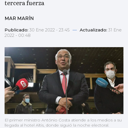
tercera fuerza
MAR MARÍN
Publicado:
30 Ene 2022 - 23:45
—
Actualizado:
31 Ene
2022 - 00:48
El primer ministro António Costa atiende a los medios a su
llegada al hotel Altis, donde siguió la noche electoral.