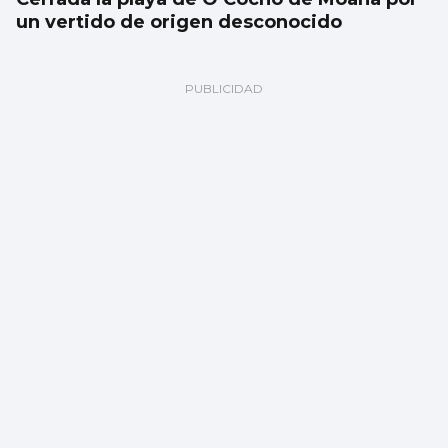
un vertido de origen desconocido
SUCESOS
Un accidente múltiple en la AP-9 provoca
retenciones a la salida de Vigo