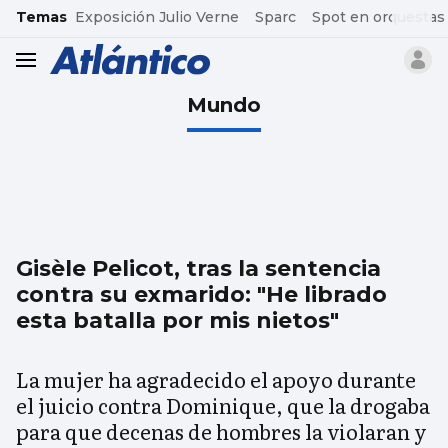
common.go-to-content
Temas
Exposición Julio Verne
Sparc
Spot en orquestas
header.menu.open
Mundo
Gisèle Pelicot, tras la sentencia
contra su exmarido: "He librado
esta batalla por mis nietos"
La mujer ha agradecido el apoyo durante
el juicio contra Dominique, que la drogaba
para que decenas de hombres la violaran y