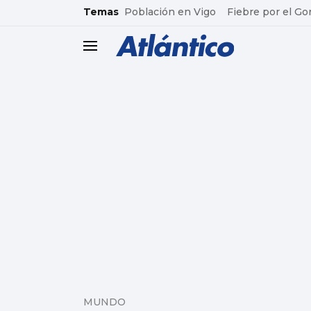
common.go-to-content
Temas
Población en Vigo
Fiebre por el Go
header.menu.open
MUNDO