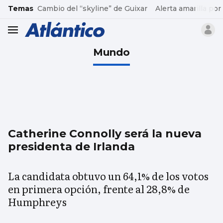
common.go-to-content
Temas
Cambio del “skyline” de Guixar
Alerta amarilla por
header.menu.open
Mundo
Catherine Connolly será la nueva
presidenta de Irlanda
La candidata obtuvo un 64,1% de los votos
en primera opción, frente al 28,8% de
Humphreys