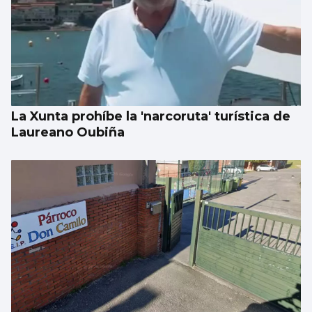
EEUU ve posible llegar a un acuerdo
inminente con Irán
La Xunta prohíbe la 'narcoruta' turística de
Laureano Oubiña