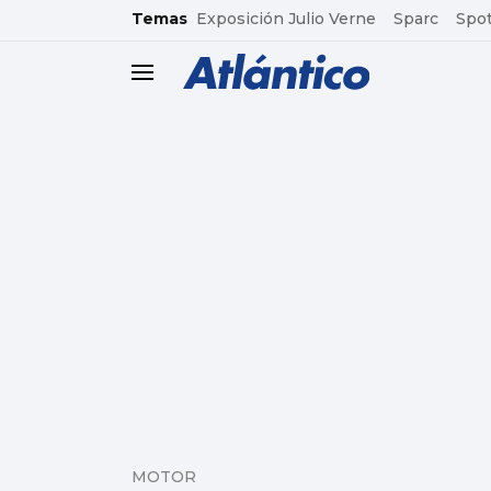
common.go-to-content
Temas
Exposición Julio Verne
Sparc
Spot
header.menu.open
MOTOR