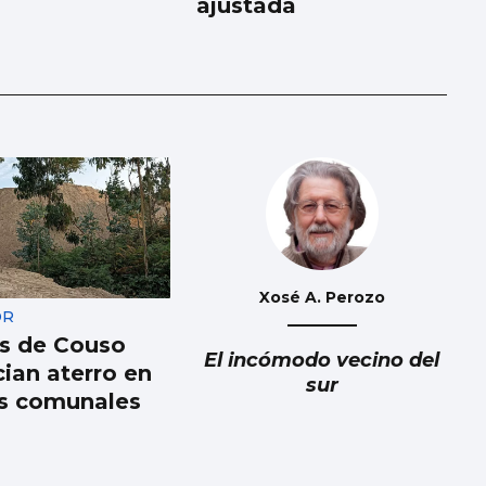
ajustada
Xosé A. Perozo
OR
s de Couso
El incómodo vecino del
ian aterro en
sur
s comunales