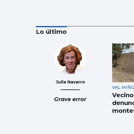
Lo último
57 RALLY RÍAS BAIXAS
Los coches del 57
Rally Rías Baixas
empiezan a quemar
Julia Navarro
VAL MIÑ
rueda por el Monte
Vecino
Alba
Grave error
denunc
monte