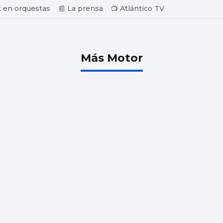
 en orquestas
📰 La prensa
📺 Atlántico TV
Más Motor