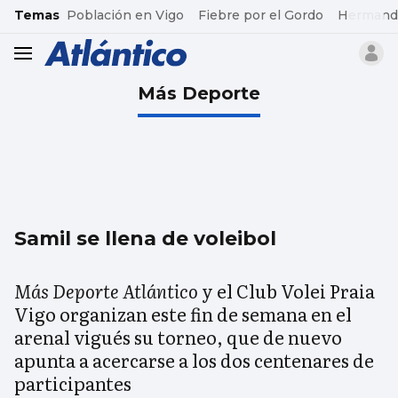
common.go-to-content
Temas
Población en Vigo
Fiebre por el Gordo
Hermand
header.menu.open
Más Deporte
Samil se llena de voleibol
Más Deporte Atlántico
y el Club Volei Praia
Vigo organizan este fin de semana en el
arenal vigués su torneo, que de nuevo
apunta a acercarse a los dos centenares de
participantes