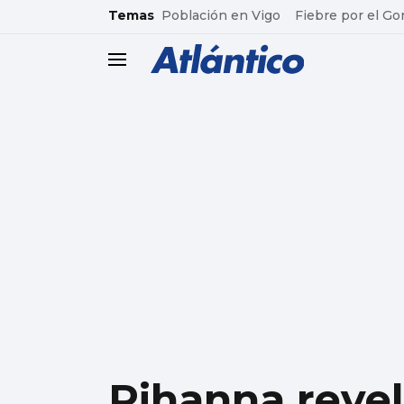
common.go-to-content
Temas
Población en Vigo
Fiebre por el Go
header.menu.open
Rihanna reve