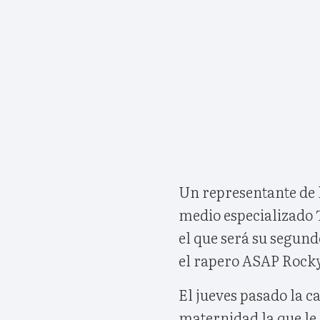
Un representante de l
medio especializado
el que será su segund
el rapero ASAP Rocky
El jueves pasado la c
maternidad la que le d