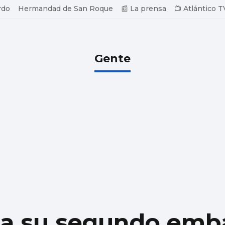
rdo
Hermandad de San Roque
📰 La prensa
📺 Atlántico T
Gente
la su segundo emb