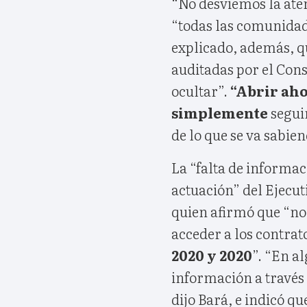
“No desviemos la aten
“todas las comunida
explicado, además, qu
auditadas por el Cons
ocultar”.
“Abrir aho
simplemente
segui
de lo que se va sabien
La “falta de informac
actuación” del Ejecut
quien afirmó que “no 
acceder a los contra
2020 y 2020
”. “En a
información a través
dijo Bará, e indicó q