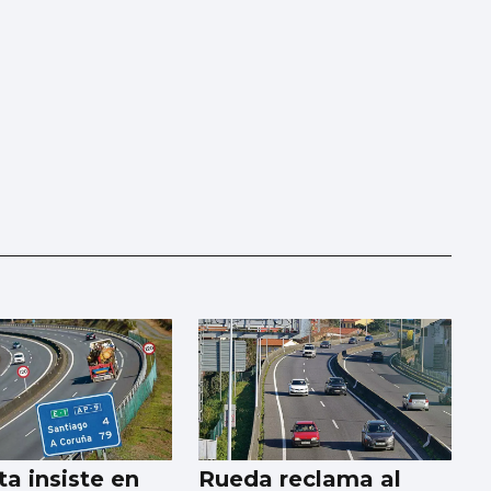
ta insiste en
Rueda reclama al