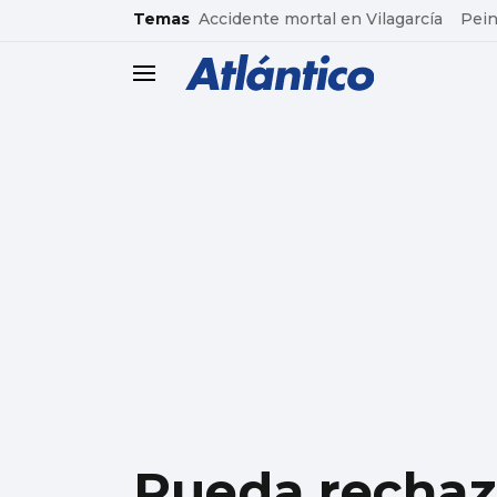
common.go-to-content
Temas
Accidente mortal en Vilagarcía
Pein
header.menu.open
Rueda rechaza