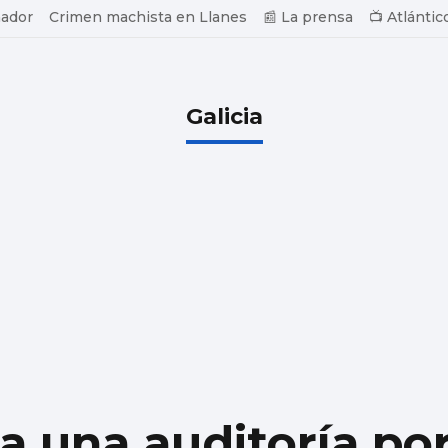
ador
Crimen machista en Llanes
📰 La prensa
📺 Atlántic
Galicia
 una auditoría por