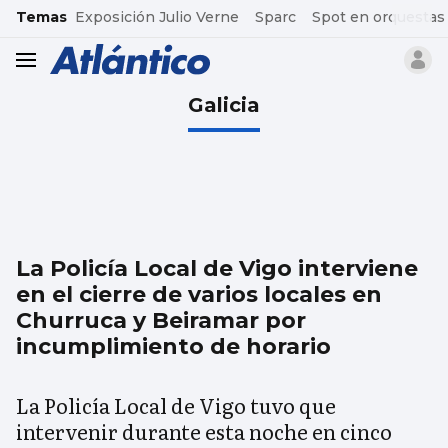
common.go-to-content
Temas
Exposición Julio Verne
Sparc
Spot en orquestas
header.menu.open
Galicia
La Policía Local de Vigo interviene
en el cierre de varios locales en
Churruca y Beiramar por
incumplimiento de horario
La Policía Local de Vigo tuvo que
intervenir durante esta noche en cinco