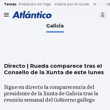
common.go-to-content
Temas
Población en Vigo
Fiebre por el Gordo
Hermand
header.menu.open
Galicia
Directo | Rueda comparece tras el
Consello de la Xunta de este lunes
Sigue en directo la comparecencia del
presidente de la Xunta de Galicia tras la
reunión semanal del Gobierno gallego