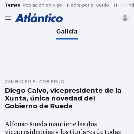
common.go-to-content
Temas
Población en Vigo
Fiebre por el Gordo
Hermand
header.menu.open
Galicia
CAMBIO EN EL GOBIERNO
Diego Calvo, vicepresidente de la
Xunta, única novedad del
Gobierno de Rueda
Alfonso Rueda mantiene las dos
vicepresidencias y los titulares de todas