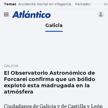
common.go-to-content
Temas
Accidente mortal en Vilagarcía
Peinador
Crimen
header.menu.open
Galicia
GALICIA
El Observatorio Astronómico de
Forcarei confirma que un bólido
explotó esta madrugada en la
atmósfera
Ciudadanos de Galicia y de Castilla y León