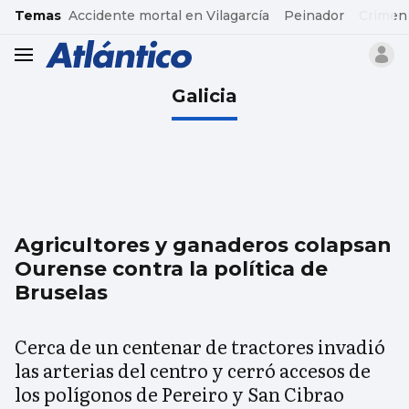
common.go-to-content
Temas
Accidente mortal en Vilagarcía
Peinador
Crimen
header.menu.open
Galicia
Agricultores y ganaderos colapsan
Ourense contra la política de
Bruselas
Cerca de un centenar de tractores invadió
las arterias del centro y cerró accesos de
los polígonos de Pereiro y San Cibrao