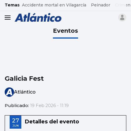
common.go-to-content
Temas
Accidente mortal en Vilagarcía
Peinador
Crimen
header.menu.open
Eventos
Galicia Fest
Atlántico
Publicado:
19 Feb 2026 - 11:19
27
Detalles del evento
JUN