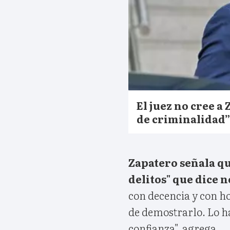
El juez no cree a
de criminalidad”
Zapatero señala qu
delitos" que dice 
con decencia y con ho
de demostrarlo. Lo h
confianza", agrega.