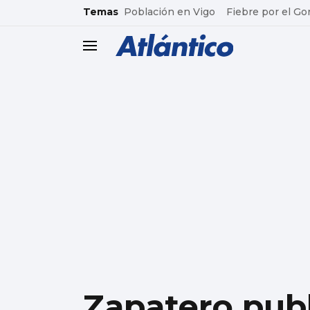
common.go-to-content
Temas
Población en Vigo
Fiebre por el Go
header.menu.open
Zapatero pub