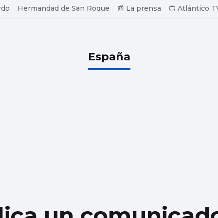
rdo
Hermandad de San Roque
📰 La prensa
📺 Atlántico T
España
lica un comunicado