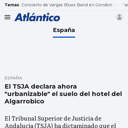
common.go-to-content
Temas
Concierto de Vargas Blues Band en Gondomar
Ta
header.menu.open
España
ESPAÑA
El TSJA declara ahora
"urbanizable" el suelo del hotel del
Algarrobico
El Tribunal Superior de Justicia de
Andalucía (TSJA) ha dictaminado que el