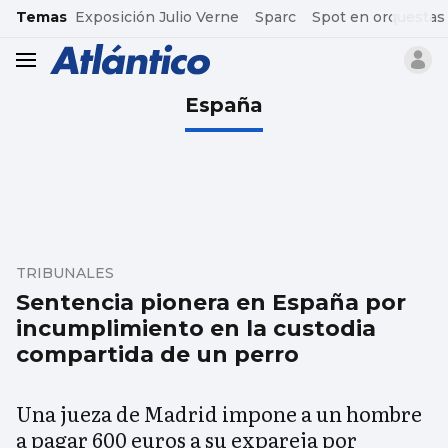
common.go-to-content
Temas
Exposición Julio Verne
Sparc
Spot en orquestas
header.menu.open
España
TRIBUNALES
Sentencia pionera en España por
incumplimiento en la custodia
compartida de un perro
Una jueza de Madrid impone a un hombre
a pagar 600 euros a su expareja por